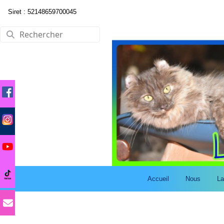
Siret : 52148659700045
Accueil
Nous
La