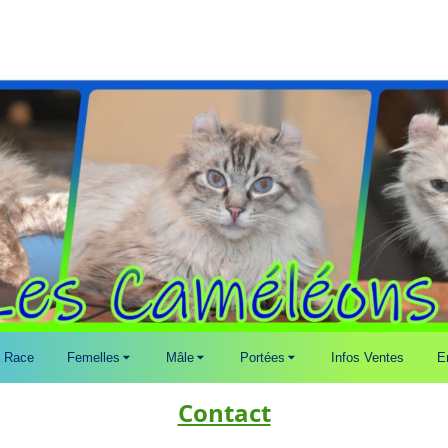
 Race
Femelles
Mâle
Portées
Infos Ventes
E
Contact