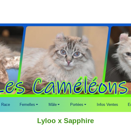
 Race
Femelles
Mâle
Portées
Infos Ventes
E
Lyloo x Sapphire