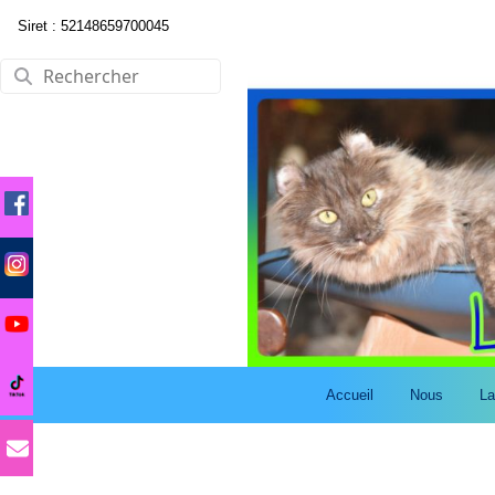
Siret : 52148659700045
Accueil
Nous
La