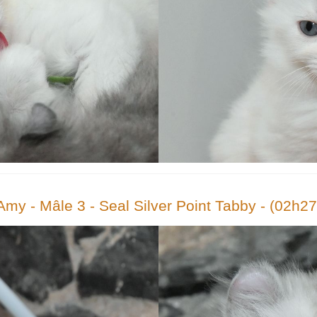
Amy - Mâle 3 - Seal Silver Point Tabby - (02h27