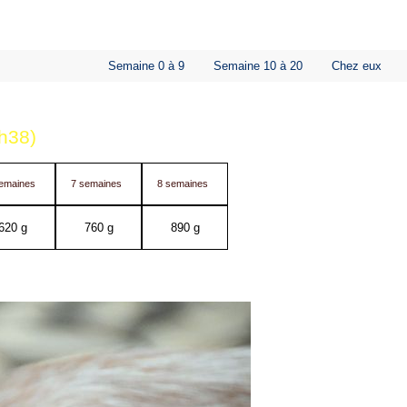
Semaine 0 à 9
Semaine 10 à 20
Chez eux
1h38)
emaines
7 semaines
8 semaines
620 g
760 g
890 g