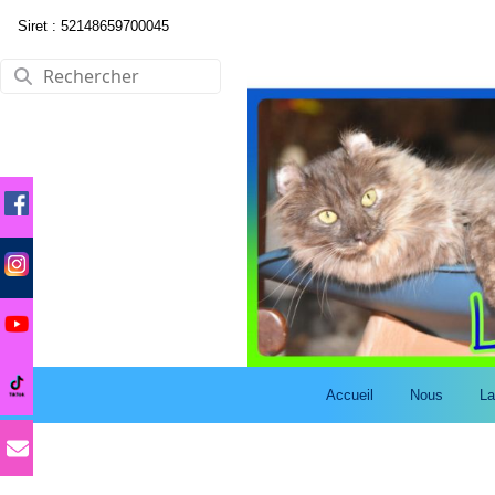
Siret : 52148659700045
Accueil
Nous
La