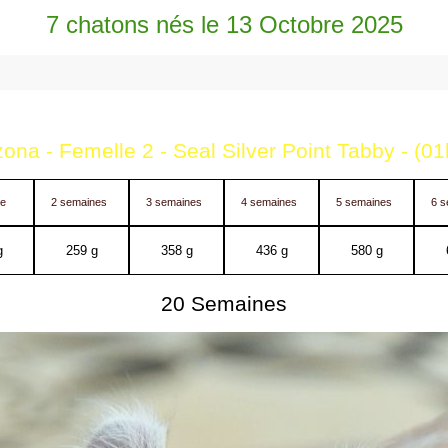
7 chatons nés le 13 Octobre 2025
ona - Femelle 2 - Seal Silver Point Tabby - (0
ne
2 semaines
3 semaines
4 semaines
5 semaines
6 s
g
259 g
358 g
436 g
580 g
20 Semaines