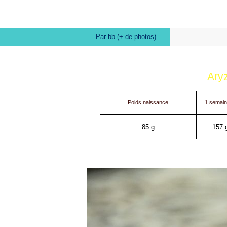
Par bb (+ de photos)
Aryz
Poids naissance
1 semai
85 g
157 