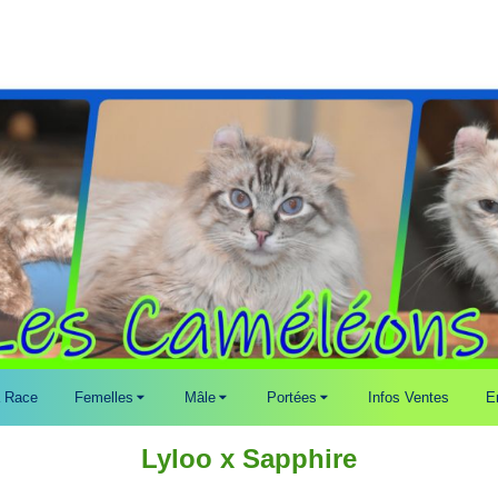
 Race
Femelles
Mâle
Portées
Infos Ventes
E
Lyloo x Sapphire